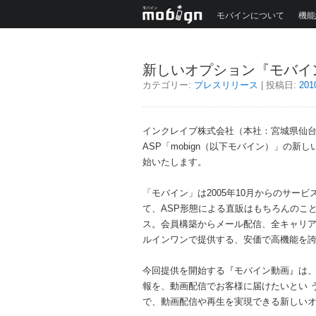
モバインについて
機能
新しいオプション『モバイ
カテゴリー:
プレスリリース
| 投稿日:
20
インクレイブ株式会社（本社：宮城県仙
ASP「mobign（以下モバイン）」の新
始いたします。
「モバイン」は2005年10月からのサ
て、ASP形態による直販はもちろんのこ
ス。会員構築からメール配信、全キャリ
ルインワンで提供する、安価で高機能を誇る
今回提供を開始する『モバイン動画』は
報を、動画配信でお客様に届けたいとい 
で、動画配信や再生を実現できる新しい