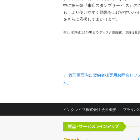
中に第三弾『来店スタンプサービ ス』の
も、より使いやすく効果を上げやすいハイ
をさらに応援してまいります。
※1…初期値は20MBまで(ディスク使用量)。以降従
投稿ナビゲーション
←
管理画面内に契約者様専用お問合せフ
た。
インクレイブ株式会社 会社概要
プライバ