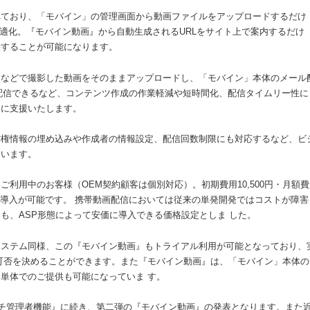
れており、「モバイン」の管理画面から動画ファイルをアップロードするだけ
 適化。『モバイン動画』から自動生成されるURLをサイト上で案内するだけ
供することが可能になります。
舗などで撮影した動画をそのままアップロードし、「モバイン」本体のメール
即配信できるなど、コンテンツ作成の作業軽減や短時間化、配信タイムリー性に
力に支援いたします。
作権情報の埋め込みや作成者の情報設定、配信回数制限にも対応するなど、ビ
ています。
利用中のお客様（OEM契約顧客は個別対応）。初期費用10,500円・月額費
金追加で導入が可能です。 携帯動画配信においては従来の単発開発ではコストが障害
も、ASP形態によって安価に導入できる価格設定としま した。
システム同様、この『モバイン動画』もトライアル利用が可能となっており、
可否を決めることができます。また『モバイン動画』は、「モバイン」本体の
単体でのご提供も可能になっていま す。
ルチ管理者機能』に続き、第二弾の『モバイン動画』の発表となります。また