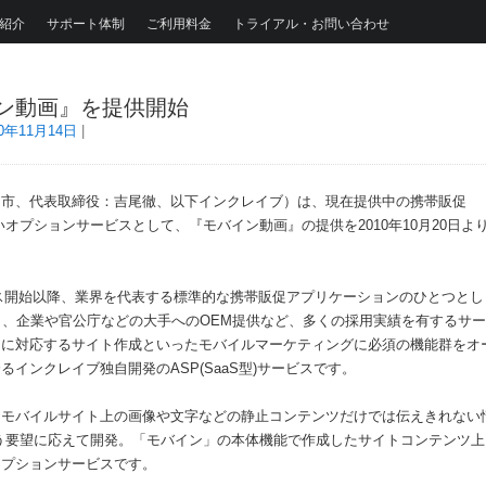
紹介
サポート体制
ご利用料金
トライアル・お問い合わせ
ン動画』を提供開始
10年11月14日
|
台市、代表取締役：吉尾徹、以下インクレイブ）は、現在提供中の携帯販促
しいオプションサービスとして、『モバイン動画』の提供を2010年10月20日よ
ービス開始以降、業界を代表する標準的な携帯販促アプリケーションのひとつとし
と、企業や官公庁などの大手へのOEM提供など、多くの採用実績を有するサ
アに対応するサイト作成といったモバイルマーケティングに必須の機能群をオ
インクレイブ独自開発のASP(SaaS型)サービスです。
、モバイルサイト上の画像や文字などの静止コンテンツだけでは伝えきれない
う要望に応えて開発。「モバイン」の本体機能で作成したサイトコンテンツ上
オプションサービスです。