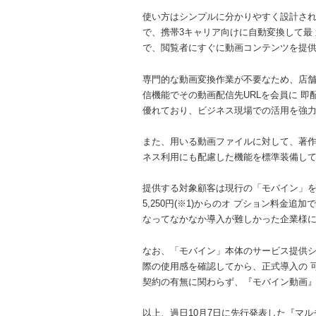
使い方はシンプルに分かりやすく設計さ
で、携帯3キャリア向けに自動変換して最
で、閲覧者にすぐに動画コンテンツを提
専門的な動画変換作業が不要なため、店
信機能でその動画配信先URLを会員に 
優れており、ビジネス現場での活用を強
また、用いる動画ファイルに対して、著
ネス利用にも配慮した機能を標準装備し
提供する対象顧客は現行の「モバイン」をご
5,250円(※1)からのオ プション料
なってなかなか導入が難しかった企業様に
なお、「モバイン」本体のサービス提供
際の使用感を確認してから、正式導入の 
契約の有無に関わらず、『モバイン動画』
以上、過日10月7日に先行発表した『マ